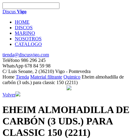
Discus
Vigo
HOME
DISCOS
MARINO
NOSOTROS
CATALOGO
tienda@discusvigo.com
Teléfono 986 296 245
WhatsApp 678 84 59 98
C/ Luis Seoane, 2 (36210) Vigo - Pontevedra
Home
Tienda
Material filtrante
Quimico
Eheim almohadilla de
carbón (3 uds.) para classic 150 (2211)
Volver
EHEIM ALMOHADILLA DE
CARBÓN (3 UDS.) PARA
CLASSIC 150 (2211)