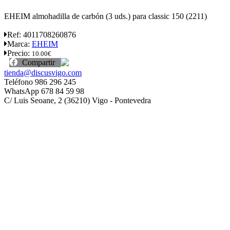
EHEIM almohadilla de carbón (3 uds.) para classic 150 (2211)
Ref:
4011708260876
Marca:
EHEIM
Precio:
10.00€
Compartir
tienda@discusvigo.com
Teléfono 986 296 245
WhatsApp 678 84 59 98
C/ Luis Seoane, 2 (36210) Vigo - Pontevedra