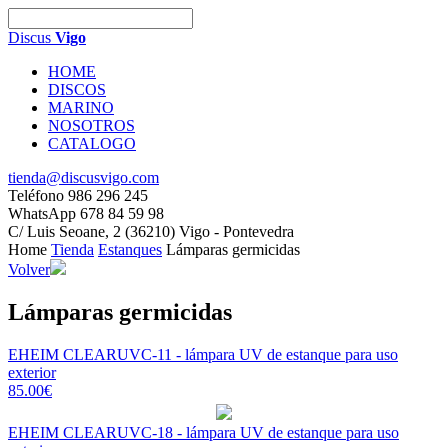
Discus
Vigo
HOME
DISCOS
MARINO
NOSOTROS
CATALOGO
tienda@discusvigo.com
Teléfono 986 296 245
WhatsApp 678 84 59 98
C/ Luis Seoane, 2 (36210) Vigo - Pontevedra
Home
Tienda
Estanques
Lámparas germicidas
Volver
Lámparas germicidas
EHEIM CLEARUVC-11 - lámpara UV de estanque para uso
exterior
85.00€
EHEIM CLEARUVC-18 - lámpara UV de estanque para uso