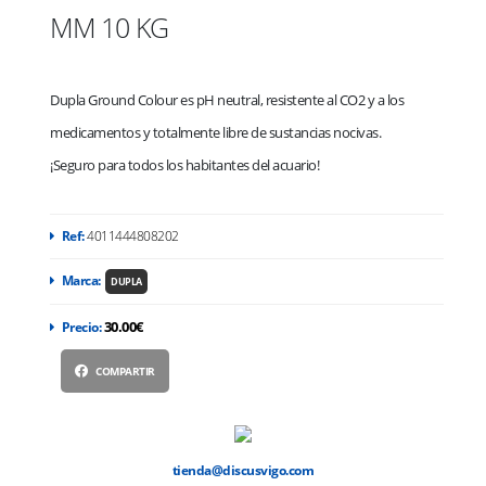
MM 10 KG
Dupla Ground Colour es pH neutral, resistente al CO2 y a los
medicamentos y totalmente libre de sustancias nocivas.
¡Seguro para todos los habitantes del acuario!
Ref:
4011444808202
Marca:
DUPLA
30.00€
Precio:
COMPARTIR
tienda@discusvigo.com