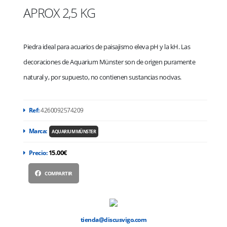
APROX 2,5 KG
Piedra ideal para acuarios de paisajismo eleva pH y la kH. Las
decoraciones de Aquarium Münster son de origen puramente
natural y, por supuesto, no contienen sustancias nocivas.
Ref:
4260092574209
Marca:
AQUARIUM MÜNSTER
15.00€
Precio:
COMPARTIR
tienda@discusvigo.com