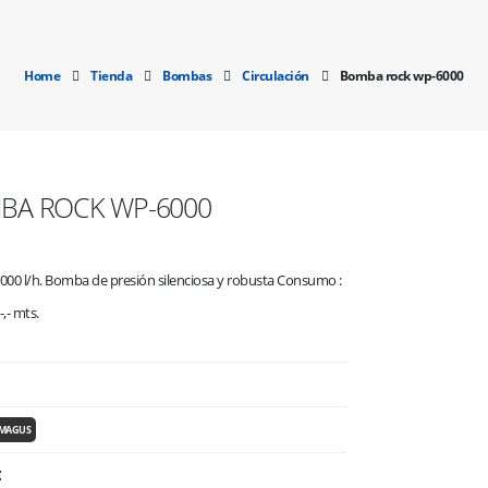
Home
Tienda
Bombas
Circulación
Bomba rock wp-6000
BA ROCK WP-6000
.000 l/h. Bomba de presión silenciosa y robusta Consumo :
-,- mts.
 MAGUS