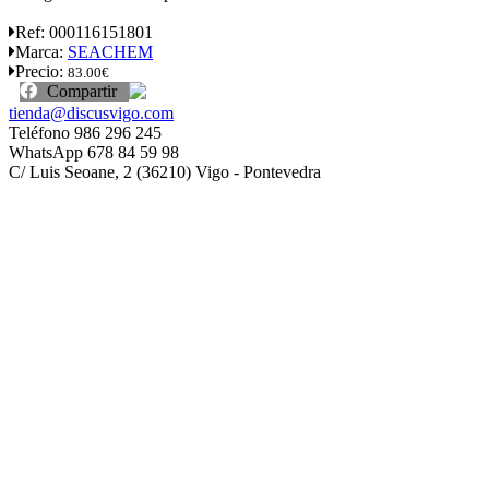
Ref:
000116151801
Marca:
SEACHEM
Precio:
83.00€
Compartir
tienda@discusvigo.com
Teléfono 986 296 245
WhatsApp 678 84 59 98
C/ Luis Seoane, 2 (36210) Vigo - Pontevedra