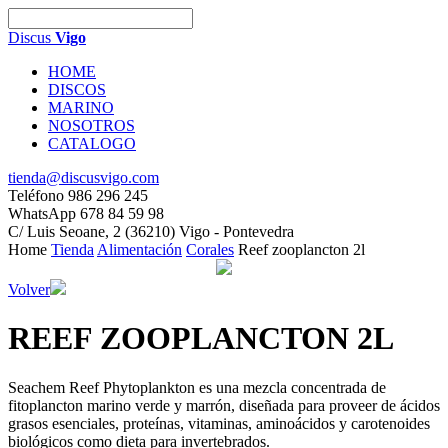
Discus
Vigo
HOME
DISCOS
MARINO
NOSOTROS
CATALOGO
tienda@discusvigo.com
Teléfono 986 296 245
WhatsApp 678 84 59 98
C/ Luis Seoane, 2 (36210) Vigo - Pontevedra
Home
Tienda
Alimentación
Corales
Reef zooplancton 2l
Volver
REEF ZOOPLANCTON 2L
Seachem Reef Phytoplankton es una mezcla concentrada de
fitoplancton marino verde y marrón, diseñada para proveer de ácidos
grasos esenciales, proteínas, vitaminas, aminoácidos y carotenoides
biológicos como dieta para invertebrados.