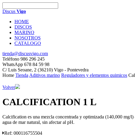
Discus
Vigo
HOME
DISCOS
MARINO
NOSOTROS
CATALOGO
tienda@discusvigo.com
Teléfono 986 296 245
WhatsApp 678 84 59 98
C/ Luis Seoane, 2 (36210) Vigo - Pontevedra
Home
Tienda
Aditivos marino
Reguladores y elementos quimicos
Cal
Volver
CALCIFICATION 1 L
Calcification es una mezcla concentrada y optimizada (140,000 mg/l) d
agua de mar natural, sin afectar al pH.
Ref:
000116755504