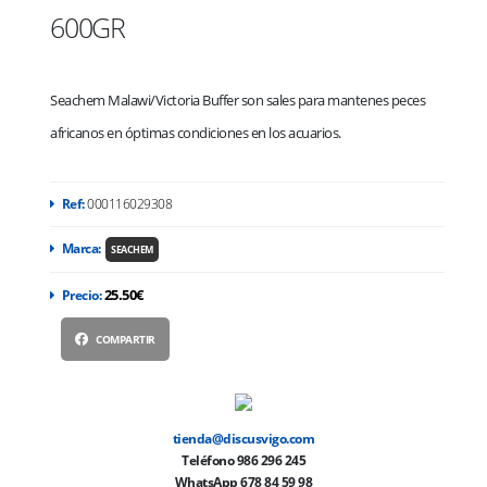
600GR
Seachem Malawi/Victoria Buffer son sales para mantenes peces
africanos en óptimas condiciones en los acuarios.
Ref:
000116029308
Marca:
SEACHEM
25.50€
Precio:
COMPARTIR
tienda@discusvigo.com
Teléfono 986 296 245
WhatsApp 678 84 59 98