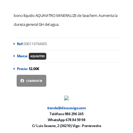
bono líquido AQUAVITRO MINERALIZE de Seachem. Aumenta la
dureza general GH del agua.
Ref:
000116764605
Marca:
AQUAVITRO
12.00€
Precio:
COMPARTIR
tienda@discusvigo.com
Teléfono 986 296 245
WhatsApp 678 84 59 98
C/ Luis Seoane, 2 (36210) Vigo - Pontevedra