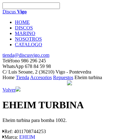
Discus
Vigo
HOME
DISCOS
MARINO
NOSOTROS
CATALOGO
tienda@discusvigo.com
Teléfono 986 296 245
WhatsApp 678 84 59 98
C/ Luis Seoane, 2 (36210) Vigo - Pontevedra
Home
Tienda
Accesorios
Repuestos
Eheim turbina
Volver
EHEIM TURBINA
Eheim turbina para bomba 1002.
Ref:
4011708744253
Marca:
EHEIM