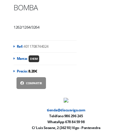
BOMBA
1262/1264/3264
Ref:
4011708744024
Marca:
EHEIM
8.20€
Precio:
COMPARTIR
tienda@discusvigo.com
Teléfono 986 296 245
WhatsApp 678 84 59 98
C/ Luis Seoane, 2 (36210) Vigo - Pontevedra