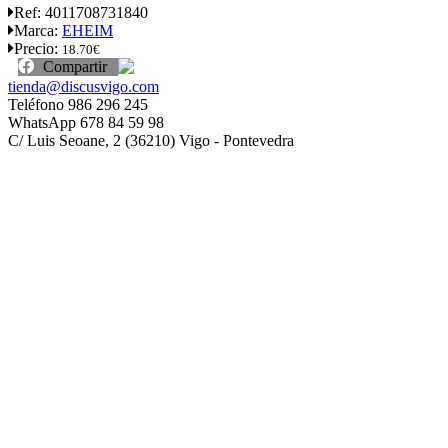
Ref:
4011708731840
Marca:
EHEIM
Precio:
18.70€
Compartir
tienda@discusvigo.com
Teléfono 986 296 245
WhatsApp 678 84 59 98
C/ Luis Seoane, 2 (36210) Vigo - Pontevedra