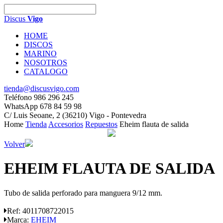
Discus
Vigo
HOME
DISCOS
MARINO
NOSOTROS
CATALOGO
tienda@discusvigo.com
Teléfono 986 296 245
WhatsApp 678 84 59 98
C/ Luis Seoane, 2 (36210) Vigo - Pontevedra
Home
Tienda
Accesorios
Repuestos
Eheim flauta de salida
Volver
EHEIM FLAUTA DE SALIDA
Tubo de salida perforado para manguera 9/12 mm.
Ref:
4011708722015
Marca:
EHEIM