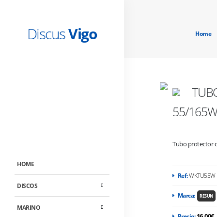
Discus
Vigo
Home
TUBO
55/165
Tubo protector c
HOME
Ref:
WKTU55W
DISCOS
Marca:
RESUN
MARINO
16.00€
Precio: