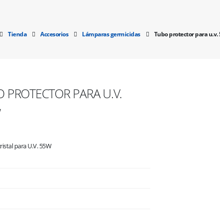
Tienda
Accesorios
Lámparas germicidas
Tubo protector para u.v.
 PROTECTOR PARA U.V.
W
ristal para U.V. 55W