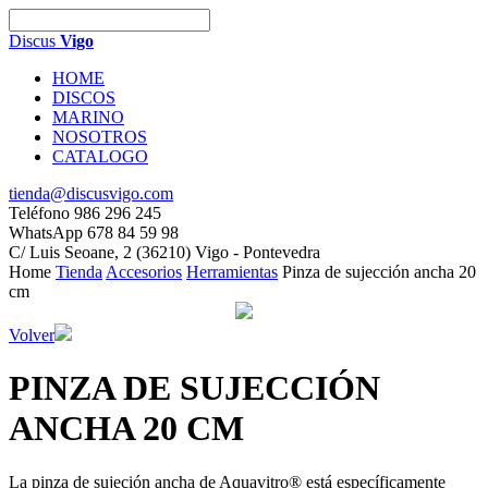
Discus
Vigo
HOME
DISCOS
MARINO
NOSOTROS
CATALOGO
tienda@discusvigo.com
Teléfono 986 296 245
WhatsApp 678 84 59 98
C/ Luis Seoane, 2 (36210) Vigo - Pontevedra
Home
Tienda
Accesorios
Herramientas
Pinza de sujección ancha 20
cm
Volver
PINZA DE SUJECCIÓN
ANCHA 20 CM
La pinza de sujeción ancha de Aquavitro® está específicamente